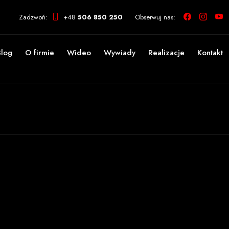
Zadzwoń:
+48
506 850 250
Obserwuj nas:
Blog
O firmie
Wideo
Wywiady
Realizacje
Kontakt