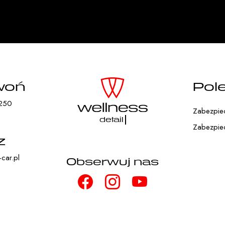
woń
Pol
250
Zabezpiecz
detailing
Zabezpiec
z
car.pl
Obserwuj nas