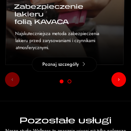
Zabezpieczenie
lakieru
folią KAVACA
Najskuteczniejsza metoda zabezpieczenia
lakieru przed zarysowaniami i czynnikami
atmosferycznymi.
Poznaj szczegóły
‹
›
Pozostałe usługi
Nasze studio Wellness to znacznie więcej niż tylko najlepsze