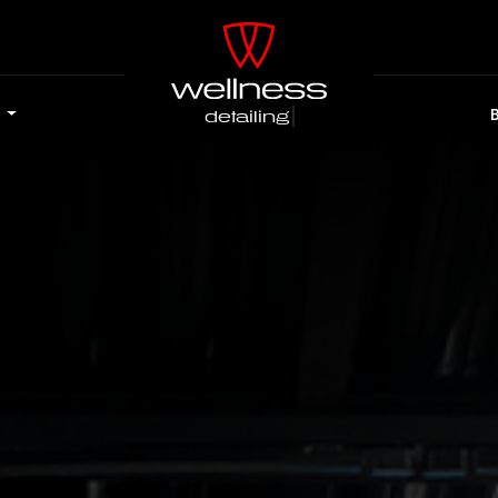
e
tuning