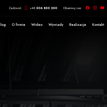
Zadzwoń:
+48
506 850 250
Obserwuj nas:
Blog
O firmie
Wideo
Wywiady
Realizacje
Kontakt