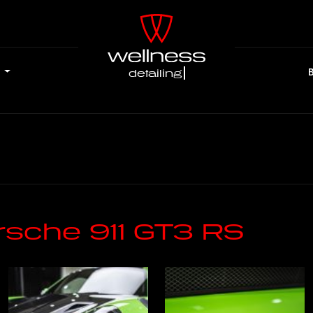
e
detai
rsche 911 GT3 RS