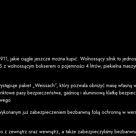
1, jakie ciągle jeszcze można kupić. Wolnossący silnik to jednos
S z wolnossącym bokserem o pojemności 4 litrów, piekielna mas
ystępuje pakiet „Weissach”, który pozwala obniżyć masę własną
punktowe pasy bezpieczeństwa, gaśnicę i aluminiową klatkę bezp
owego.
ykonanym już zabezpieczeniem bezbarwną folią ochronną w wersji fu
 z zewnątrz oraz wewnątrz, a także zabezpieczyliśmy bezbarwną f