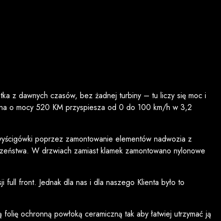
tka z dawnych czasów, bez żadnej turbiny – tu liczy się moc i
zyna o mocy 520 KM przyspiesza od 0 do 100 km/h w 3,2
 wyścigówki poprzez zamontowanie elementów nadwozia z
ieczeństwa. W drzwiach zamiast klamek zamontowano nylonowe
ll front. Jednak dla nas i dla naszego Klienta było to
olię ochronną powłoką ceramiczną tak aby łatwiej utrzymać ją