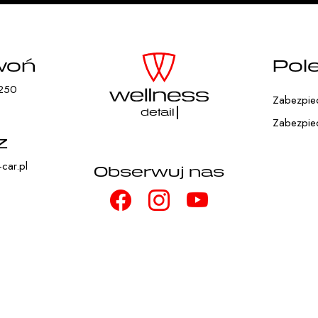
woń
Pol
250
Zabezpiecz
detailing
Zabezpiec
z
car.pl
Obserwuj nas