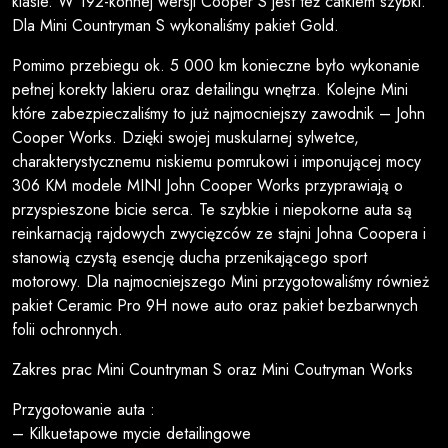
klasie. W 192-konnej wersji Cooper S jest też całkiem szybki.
Dla Mini Countryman S wykonaliśmy pakiet Gold.
Pomimo przebiegu ok. 5 000 km konieczne było wykonanie
pełnej korekty lakieru oraz detailingu wnętrza. Kolejne Mini
które zabezpieczaliśmy to już najmocniejszy zawodnik – John
Cooper Works. Dzięki swojej muskularnej sylwetce,
charakterystycznemu niskiemu pomrukowi i imponującej mocy
306 KM modele MINI John Cooper Works przyprawiają o
przyspieszone bicie serca. Te szybkie i niepokorne auta są
reinkarnacją rajdowych zwycięzców ze stajni Johna Coopera i
stanowią czystą esencję ducha przenikającego sport
motorowy. Dla najmocniejszego Mini przygotowaliśmy również
pakiet Ceramic Pro 9H nowe auto oraz pakiet bezbarwnych
folii ochronnych.
Zakres prac Mini Countryman S oraz Mini Coutryman Works
Przygotowanie auta :
– Kilkuetapowe mycie detailingowe