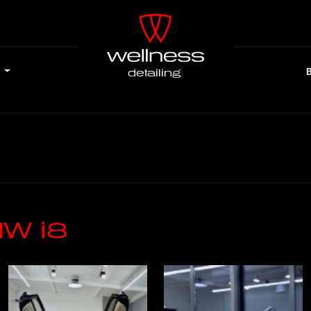
e
detailing
W i8