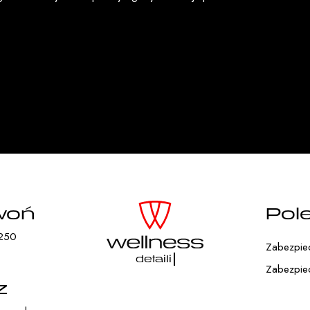
woń
Pol
250
Zabezpiecz
detailing
Zabezpiec
z