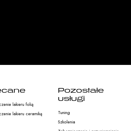
ecane
Pozostałe
usługi
enie lakieru folią
Tuning
zenie lakieru ceramiką
Szkolenia